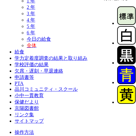
1 年
2 年
3 年
4 年
5 年
6 年
今日の給食
全体
給食
学力定着度調査の結果と取り組み
学校評価の結果
欠席・遅刻・早退連絡
申請書等
PTA
品川コミュニティ・スクール
小中一貫教育
保健だより
京陽図書館
リンク集
サイトマップ
操作方法