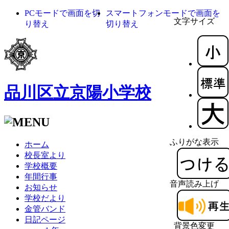
PCモードで画面を切
スマートフォンモードで画面を
文字サイズ
り替え
切り替え
品川区立京陽小学校
ふりがな表示
ホーム
校長室より
学校概要
年間行事
音声読み上げ
お知らせ
学校だより
金管バンド
日記ページ
背景色変更