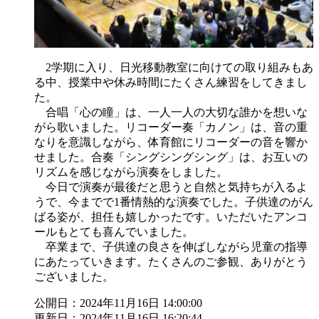
2学期に入り、日光移動教室に向けての取り組みもあ
る中、授業中や休み時間にたくさん練習をしてきまし
た。
合唱「心の瞳」は、一人一人の大切な誰かを想いな
がら歌いました。リコーダー奏「カノン」は、音の重
なりを意識しながら、体育館にリコーダーの音を響か
せました。合奏「シングシングシング」は、お互いの
リズムを感じながら演奏をしました。
今日で演奏が最後だと思うと自然と気持ちが入るよ
うで、今までで1番情熱的な演奏でした。子供達のがん
ばる姿が、担任も嬉しかったです。いただいたアンコ
ールもとても喜んでいました。
卒業まで、子供達の良さを伸ばしながら児童の指導
にあたっていきます。たくさんのご参観、ありがとう
ございました。
公開日：2024年11月16日 14:00:00
更新日：2024年11月16日 16:20:44