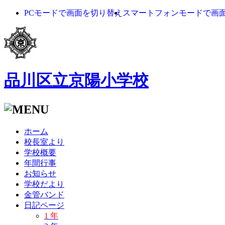
PCモードで画面を切り替え
スマートフォンモードで画
品川区立京陽小学校
ホーム
校長室より
学校概要
年間行事
お知らせ
学校だより
金管バンド
日記ページ
1 年