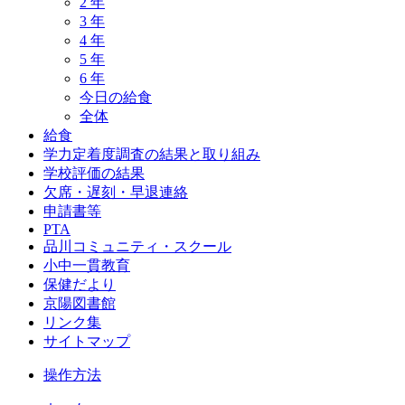
2 年
3 年
4 年
5 年
6 年
今日の給食
全体
給食
学力定着度調査の結果と取り組み
学校評価の結果
欠席・遅刻・早退連絡
申請書等
PTA
品川コミュニティ・スクール
小中一貫教育
保健だより
京陽図書館
リンク集
サイトマップ
操作方法