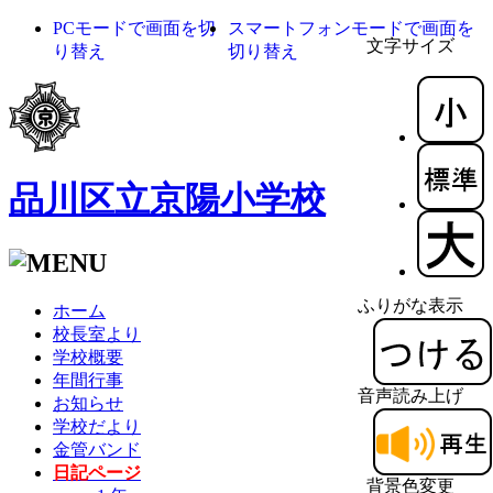
PCモードで画面を切
スマートフォンモードで画面を
文字サイズ
り替え
切り替え
品川区立京陽小学校
ふりがな表示
ホーム
校長室より
学校概要
年間行事
音声読み上げ
お知らせ
学校だより
金管バンド
日記ページ
背景色変更