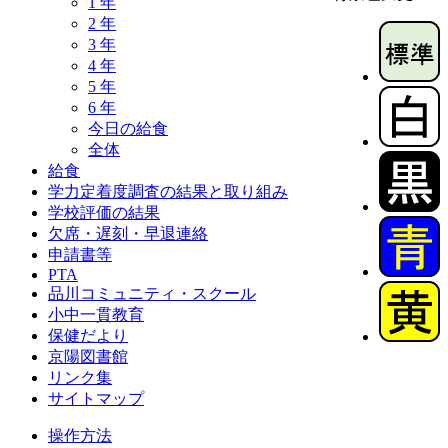
1 年
2 年
3 年
4 年
5 年
6 年
今日の給食
全体
給食
学力定着度調査の結果と取り組み
学校評価の結果
欠席・遅刻・早退連絡
申請書等
PTA
品川コミュニティ・スクール
小中一貫教育
保健だより
京陽図書館
リンク集
サイトマップ
操作方法